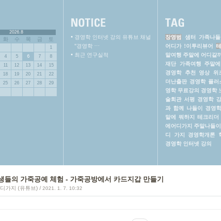
2026.8
경영학 인터넷 강의 유튜브 채널
장영범
샘터
가족나들
화
수
목
금
토
"경영학 ⋯
어디가
!이투리뷰어
1
최근 연구실적
말여행
주말에 어디갈
4
5
6
7
8
재단
가족여행
주말에
11
12
13
14
15
경영학 추천 영상
위
18
19
20
21
22
더난출판
경영학 플러
25
26
27
28
29
영학 무료강의
경영학
술회관
서평
경영학 
과 함께 나들이
경영
말에 뭐하지
테크리더
에어디가지
주말나들이
디 가지
경영학개론
경영학 인터넷 강의
생들의 가죽공예 체험 - 가죽공방에서 카드지갑 만들기
디가지 (유튜브)
/
2021. 1. 7. 10:32