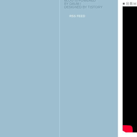
BLOG IS POWERED
■ 유튜브
BY
DAUM
/
DESIGNED BY
TISTORY
RSS FEED