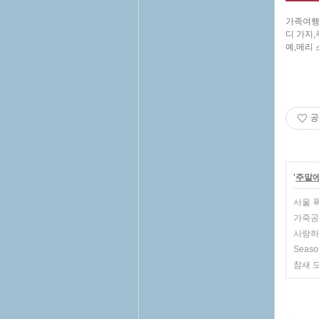
가족여행
디 가지
예,메리 
공
'
주말에
서울 폭
가죽공
사랑하
Seaso
참새 모