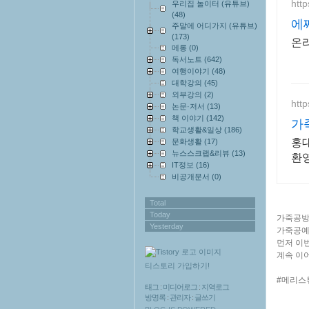
htt
우리집 놀이터 (유튜브)
(48)
에
주말에 어디가지 (유튜브)
(173)
온
메롱
(0)
독서노트
(642)
여행이야기
(48)
대학강의
(45)
외부강의
(2)
htt
논문·저서
(13)
책 이야기
(142)
가
학교생활&일상
(186)
홍
문화생활
(17)
뉴스스크랩&리뷰
(13)
환
IT정보
(16)
비공개문서
(0)
Total
Today
가죽공방
Yesterday
가죽공예
먼저 이
계속 이
티스토리 가입하기!
#메리스튜
태그
:
미디어로그
:
지역로그
방명록
:
관리자
:
글쓰기