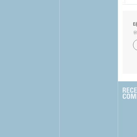
, |
테
유
크