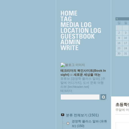
근에 올라온 글
»
일
월
2
3
9
10
16
17
23
24
30
31
테크리더의 북인사이트(Book In
sight) :: 새로운 세상을 여는
유튜브 [경영학 플러스 알파], [주
말에 어디가지], 도서 문화 여행
리뷰 [techleader.net]
테크리더
초등학
주말에 어
분류 전체보기
(1501)
경영학 플러스 알파 (유튜
브)
(150)