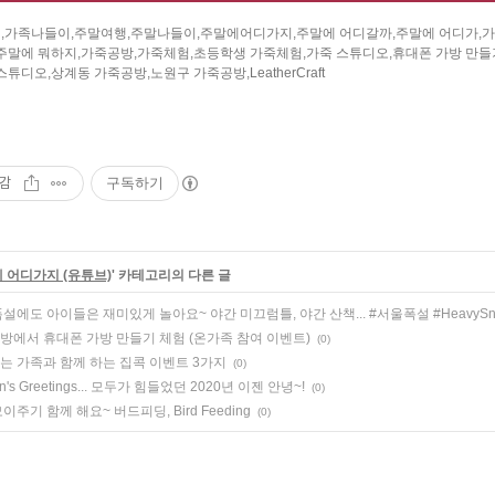
,가족나들이,주말여행,주말나들이,주말에어디가지,주말에 어디갈까,주말에 어디가,가
,주말에 뭐하지,가죽공방,가죽체험,초등학생 가죽체험,가죽 스튜디오,휴대폰 가방 만
스튜디오,상계동 가죽공방,노원구 가죽공방,LeatherCraft
감
구독하기
 어디가지 (유튜브)
' 카테고리의 다른 글
설에도 아이들은 재미있게 놀아요~ 야간 미끄럼틀, 야간 산책... #서울폭설 #HeavySn
방에서 휴대폰 가방 만들기 체험 (온가족 참여 이벤트)
(0)
는 가족과 함께 하는 집콕 이벤트 3가지
(0)
n's Greetings... 모두가 힘들었던 2020년 이젠 안녕~!
(0)
이주기 함께 해요~ 버드피딩, Bird Feeding
(0)