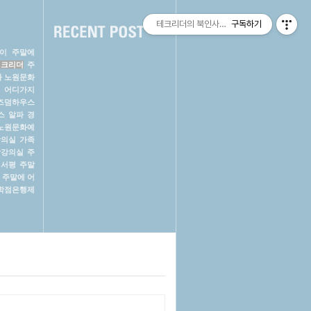
테크리더의 북인사이트(Book Insight) ::
구독하기
이
주말에
테크리더
주
까
노원문화
 어디가지
즈덤하우스
스 알파
경
노원문화예
강의실
가족
학강의실
주
 서평
주말
주말에 어
학점은행제