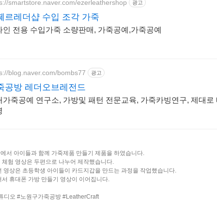
ps://smartstore.naver.com/ezerleathershop
광고
쩨르레더샵 수입 조각 가죽
라인 전용 수입가죽 소량판매, 가죽공예,가죽공예
ps://blog.naver.com/bombs77
광고
죽공방 레더오브레전드
대가죽공예 연구소, 가방및 패턴 전문교육, 가죽카빙연구, 제대로
영
에서 아이들과 함께 가죽제품 만들기 제품을 하였습니다.
 체험 영상은 두편으로 나누어 제작했습니다.
번 영상은 초등학생 아이들이 카드지갑을 만드는 과정을 작업했습니다.
어서 휴대폰 가방 만들기 영상이 이어집니다.
디오 #노원구가죽공방 #LeatherCraft