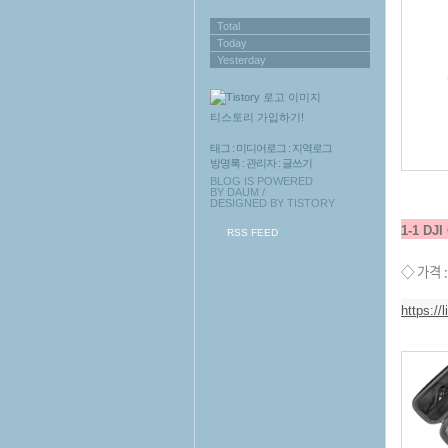
Total
Today
Yesterday
티스토리 가입하기!
태그
:
미디어로그
:
지역로그
방명록
:
관리자
:
글쓰기
BLOG IS POWERED
BY
DAUM
/
DESIGNED BY
TISTORY
1-1 D
RSS FEED
◇ 가격 :
https:/