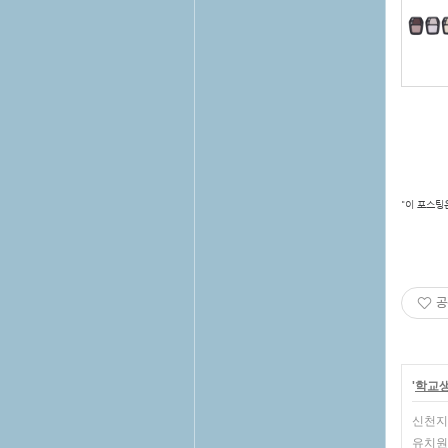
"이 포스팅
공
'
학교
신천지
유치원