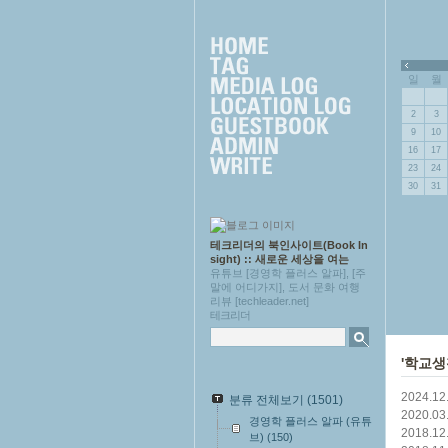
근에 올라온 글
»
일
월
2
3
9
10
16
17
23
24
30
31
테크리더의 북인사이트(Book In
sight) :: 새로운 세상을 여는
유튜브 [경영학 플러스 알파], [주
말에 어디가지], 도서 문화 여행
리뷰 [techleader.net]
테크리더
'학교생
2024.12
분류 전체보기
(1501)
2020.03
경영학 플러스 알파 (유튜
2018.12
브)
(150)