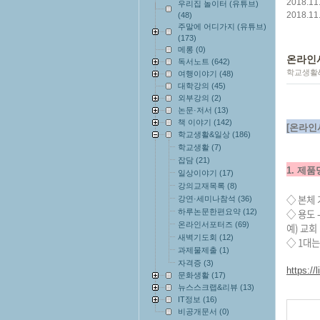
2018.11
우리집 놀이터 (유튜브)
2018.11
(48)
주말에 어디가지 (유튜브)
(173)
메롱
(0)
온라인사
독서노트
(642)
학교생활
여행이야기
(48)
대학강의
(45)
외부강의
(2)
논문·저서
(13)
책 이야기
(142)
[온라인
학교생활&일상
(186)
학교생활
(7)
잡담
(21)
1. 제품
일상이야기
(17)
강의교재목록
(8)
◇ 본체 가
강연·세미나참석
(36)
◇ 용도 
하루논문한편요약
(12)
온라인서포터즈
(69)
예) 교회
새벽기도회
(12)
◇ 1대
과제물제출
(1)
자격증
(3)
https:/
문화생활
(17)
뉴스스크랩&리뷰
(13)
IT정보
(16)
비공개문서
(0)