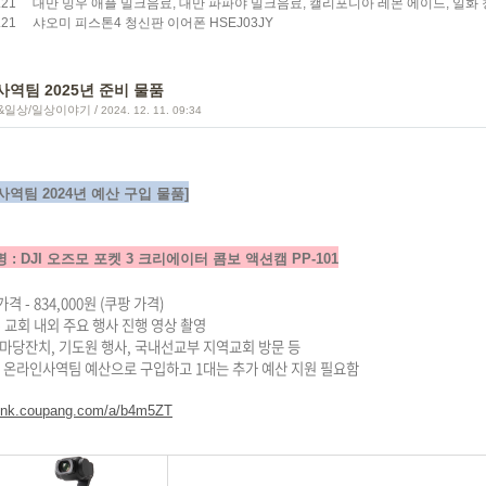
.21
대만 밍우 애플 밀크음료, 대만 파파야 밀크음료, 캘리포니아 레몬 에이드, 일화
.21
샤오미 피스톤4 청신판 이어폰 HSEJ03JY
역팀 2025년 준비 물품
&일상/일상이야기
/
2024. 12. 11. 09:34
사역팀 2024년 예산 구입 물품]
명 : DJI 오즈모 포켓 3 크리에이터 콤보 액션캠 PP-101
격 - 834,000원 (쿠팡 가격)
- 교회 내외 주요 행사 진행 영상 촬영
 마당잔치, 기도원 행사, 국내선교부 지역교회 방문 등
는 온라인사역팀 예산으로 구입하고 1대는 추가 예산 지원 필요함
/link.coupang.com/a/b4m5ZT