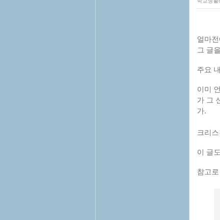
학교생활
얼마전
그 글을
주요 내
이미 
가 그
가.
크리스
이 글도
참고로