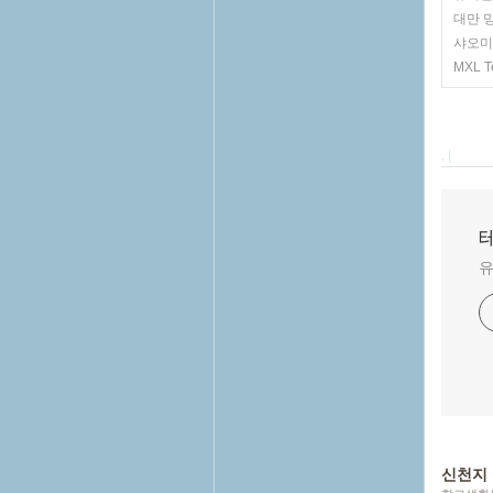
대만 
샤오미 
MXL 
, |
테
유
신천지 