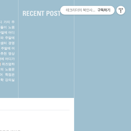
테크리더의 북인사이트(Book Insight) ::
구독하기
디 가지
주
나들이
노원
주말에 어디
알파
주말에
샘터
경영
주말에 어
 추천 영상
말에 어디가
범
위즈덤하
강의
노원문
어
학점은
학 강의실