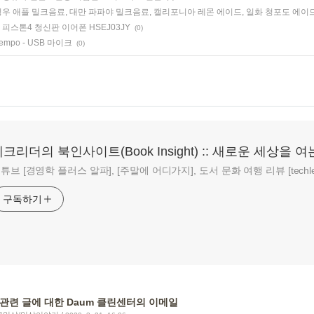
밍우 애플 밀크음료, 대만 파파야 밀크음료, 캘리포니아 레몬 에이드, 일화 청포도 에이
피스톤4 청신판 이어폰 HSEJ03JY
(0)
Tempo - USB 마이크
(0)
크리더의 북인사이트(Book Insight) :: 새로운 세상을 여
튜브 [경영학 플러스 알파], [주말에 어디가지], 도서 문화 여행 리뷰 [techlead
구독하기
관련 글에 대한 Daum 클린센터의 이메일