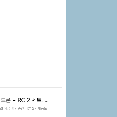
DJI Air 3S 플라이 모어 콤보 드론 + RC 2 세트, 혼합색상, 1세트 - 촬영용/레이싱드론 | 쿠팡
요! 지금 할인중인 다른 27 제품도