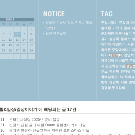
2026.8
경영학 인터넷 강의 유튜브 채널
주말나들이
주말에 어
화
수
목
금
토
"경영학 ⋯
말여행
가족과 함께 
1
최근 연구실적
문화재단
가족나들이
4
5
6
7
8
갈까
경영학 플러스 
11
12
13
14
15
뭐하지
테크리더 서평
18
19
20
21
22
학개론
주말에어디가지
25
26
27
28
29
디가
테크리더
경영학
가족여행
더난출판
주
지
경영학강의실
장영
우스
경영학 인터넷 
화예술회관
!이투리뷰
행제
경영학
서평
경영
경영학 무료강의
활&일상/일상이야기'에 해당되는 글 17건
.11
온라인사역팀 2025년 준비 물품
.21
신천지 관련 글에 대한 Daum 클린센터의 이메일
.10
유치원 영유아 선물교환용 저렴한 크리스마스 선물