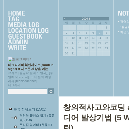
2026.8
경영학
일
월
화
수
목
금
토
"경영
1
최근 
2
3
4
5
6
7
8
9
10
11
12
13
14
15
16
17
18
19
20
21
22
23
24
25
26
27
28
29
30
31
테크리더의 북인사이트(Book In
sight) :: 새로운 세상을 여는
유튜브 [경영학 플러스 알파], [주
말에 어디가지], 도서 문화 여행
리뷰 [techleader.net]
테크리더
창의적사고와코딩 #
분류 전체보기
(1501)
디어 발상기법 (5 
경영학 플러스 알파 (유튜
브)
(150)
우리집 놀이터 (유튜브)
팅)