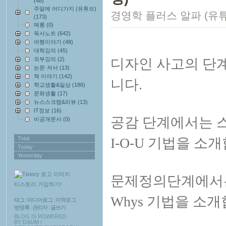
(48)
주말에 어디가지 (유튜브)
경영학 플러스 알파 (유
(173)
메롱
(0)
독서노트
(642)
여행이야기
(48)
대학강의
(45)
외부강의
(2)
디자인 사고의 단
논문·저서
(13)
책 이야기
(142)
니다.
학교생활&일상
(186)
문화생활
(17)
뉴스스크랩&리뷰
(13)
IT정보
(16)
공감 단계에서는 스
비공개문서
(0)
Total
I-O-U 기법을 소
Today
Yesterday
문제정의단계에서는
티스토리 가입하기!
Whys 기법을 소개
태그
:
미디어로그
:
지역로그
방명록
:
관리자
:
글쓰기
BLOG IS POWERED
BY
DAUM
/