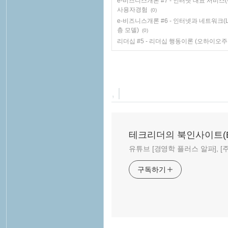
e-비즈니스개론 #7 - 인터넷 대표 서비스(이메일
사용자경험
(0)
e-비즈니스개론 #6 - 인터넷과 네트워크(LAN,
층 모델)
(0)
리더십 #5 - 리더십 행동이론 (오하이오
, |
테크리더의 북인사이트(Book
유튜브 [경영학 플러스 알파], [주말
구독하기