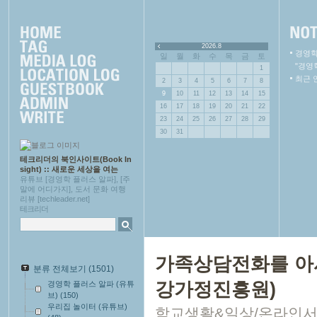
2026.8
경영학
일
월
화
수
목
금
토
"경영
1
최근 
2
3
4
5
6
7
8
9
10
11
12
13
14
15
16
17
18
19
20
21
22
23
24
25
26
27
28
29
30
31
테크리더의 북인사이트(Book In
sight) :: 새로운 세상을 여는
유튜브 [경영학 플러스 알파], [주
말에 어디가지], 도서 문화 여행
리뷰 [techleader.net]
테크리더
가족상담전화를 아시나
분류 전체보기
(1501)
강가정진흥원)
경영학 플러스 알파 (유튜
브)
(150)
우리집 놀이터 (유튜브)
학교생활&일상/온라인