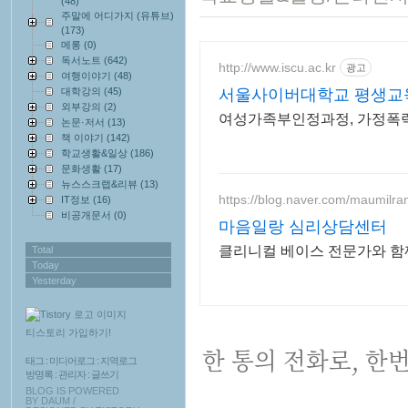
(48)
주말에 어디가지 (유튜브)
(173)
메롱
(0)
독서노트
(642)
http://www.iscu.ac.kr
광고
여행이야기
(48)
대학강의
(45)
서울사이버대학교 평생교
외부강의
(2)
여성가족부인정과정, 가정폭력상
논문·저서
(13)
책 이야기
(142)
학교생활&일상
(186)
문화생활
(17)
뉴스스크랩&리뷰
(13)
https://blog.naver.com/maumilra
IT정보
(16)
비공개문서
(0)
마음일랑 심리상담센터
클리니컬 베이스 전문가와 함께
Total
Today
Yesterday
티스토리 가입하기!
한 통의 전화로, 한
태그
:
미디어로그
:
지역로그
방명록
:
관리자
:
글쓰기
BLOG IS POWERED
BY
DAUM
/