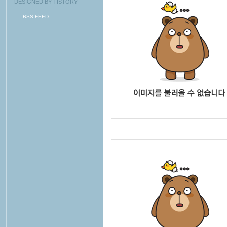
DESIGNED BY
TISTORY
RSS FEED