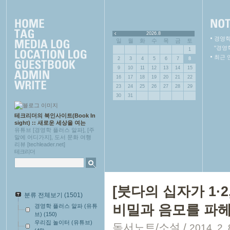
2026.8
경영학
일
월
화
수
목
금
토
"경영
1
최근 
2
3
4
5
6
7
8
9
10
11
12
13
14
15
16
17
18
19
20
21
22
23
24
25
26
27
28
29
30
31
테크리더의 북인사이트(Book In
sight) :: 새로운 세상을 여는
유튜브 [경영학 플러스 알파], [주
말에 어디가지], 도서 문화 여행
리뷰 [techleader.net]
테크리더
[붓다의 십자가 1·
분류 전체보기
(1501)
비밀과 음모를 파헤
경영학 플러스 알파 (유튜
브)
(150)
우리집 놀이터 (유튜브)
독서노트/소설
/
2014. 2. 