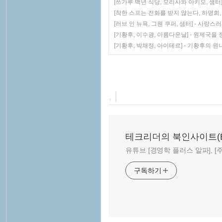
[쓰가루 백년 식당, 모리사와 아키오, 샘터]
[착한 스프는 전화를 받지 않는다, 하명희,
[러브 인 뉴욕, 그웬 쿠퍼, 샘터] - 사
[기황후, 이수광, 아름다운날] - 원제국
[기황후, 박채정, 아이테르] - 기황후의 
, |
테크리더의 북인사이트(Book
유튜브 [경영학 플러스 알파], [주말
구독하기