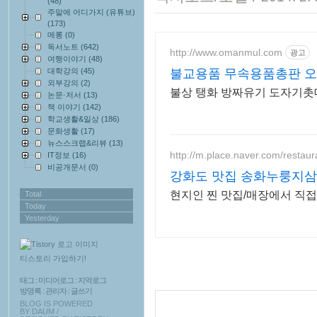
(48)
주말에 어디가지 (유튜브)
(173)
메롱
(0)
독서노트
(642)
http://www.omanmul.com
광고
여행이야기
(48)
대학강의
(45)
불교용품 무속용품총판 
외부강의
(2)
불상 탱화 방짜유기 도자기촛
논문·저서
(13)
책 이야기
(142)
학교생활&일상
(186)
문화생활
(17)
뉴스스크랩&리뷰
(13)
http://m.place.naver.com/resta
IT정보
(16)
비공개문서
(0)
강화도 맛집 송화누룽지
현지인 찐 맛집/매장에서 직접
Total
Today
Yesterday
티스토리 가입하기!
태그
:
미디어로그
:
지역로그
방명록
:
관리자
:
글쓰기
BLOG IS POWERED
BY
DAUM
/