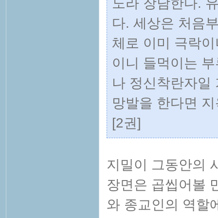
노라 장담한다. 
다. 세상은 처음부
체로 이미 극락이
이니 들먹이는 부
나 정신착란자일 
망발을 한다면 지옥
[2권]
지밀이 그동안의 
장면은 곱씹어볼 만
와 종교인의 역할에