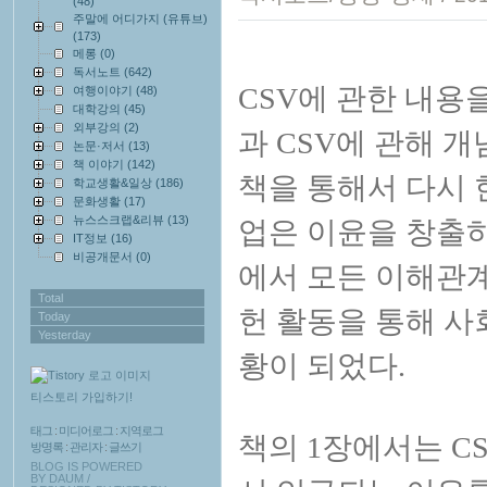
(48)
주말에 어디가지 (유튜브)
(173)
메롱
(0)
독서노트
(642)
CSV에 관한 내용
여행이야기
(48)
대학강의
(45)
외부강의
(2)
과 CSV에 관해 
논문·저서
(13)
책 이야기
(142)
책을 통해서 다시 
학교생활&일상
(186)
문화생활
(17)
뉴스스크랩&리뷰
(13)
업은 이윤을 창출
IT정보
(16)
비공개문서
(0)
에서 모든 이해관
Total
헌 활동을 통해 사
Today
Yesterday
황이 되었다.
티스토리 가입하기!
태그
:
미디어로그
:
지역로그
책의 1장에서는 C
방명록
:
관리자
:
글쓰기
BLOG IS POWERED
BY
DAUM
/