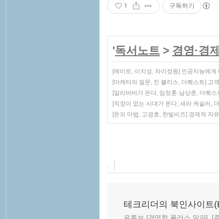
1
구독하기
'
독서노트
>
경영·경
[에이트, 이지성, 차이정원] 인공지능에게
[마케터의 질문, 진 블리스, 더퀘스트] 
[알리바바가 온다, 임정훈·남상춘, 더퀘
[직장이 없는 시대가 온다, 새라 케슬러,
[돈의 마법, 고경호, 한빛비즈] 경제적 자
, |
테크리더의 북인사이트(Book
유튜브 [경영학 플러스 알파], [주말