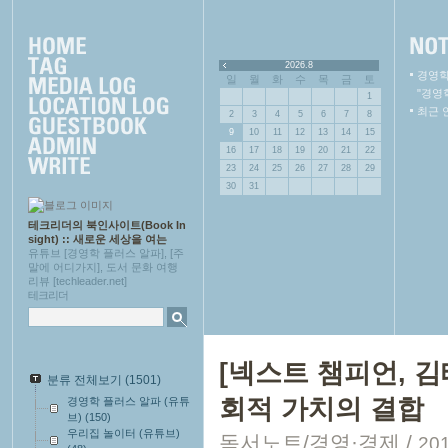
2026.8
경영학
일
월
화
수
목
금
토
"경영
1
최근 
2
3
4
5
6
7
8
9
10
11
12
13
14
15
16
17
18
19
20
21
22
23
24
25
26
27
28
29
30
31
테크리더의 북인사이트(Book In
sight) :: 새로운 세상을 여는
유튜브 [경영학 플러스 알파], [주
말에 어디가지], 도서 문화 여행
리뷰 [techleader.net]
테크리더
[넥스트 챔피언, 
분류 전체보기
(1501)
회적 가치의 결합
경영학 플러스 알파 (유튜
브)
(150)
우리집 놀이터 (유튜브)
독서노트/경영·경제
/
201