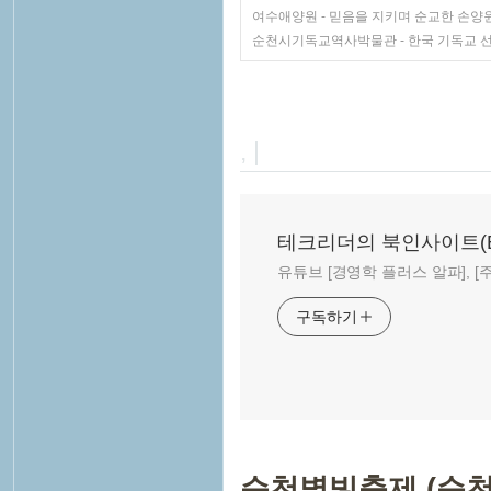
여수애양원 - 믿음을 지키며 순교한 손양
순천시기독교역사박물관 - 한국 기독교 선교
, |
테크리더의 북인사이트(Book
유튜브 [경영학 플러스 알파], [주말
구독하기
순천별빛축제 (순천