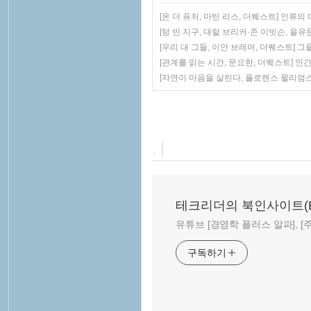
[온 더 퓨처, 마틴 리스, 더퀘스트] 인류
[텅 빈 지구, 대럴 브리커·존 이빗슨, 을
[우리 대 그들, 이안 브레머, 더퀘스트]
[관계를 읽는 시간, 문요한, 더퀘스트] 
[자연이 마음을 살린다, 플로렌스 윌리엄
, |
테크리더의 북인사이트(Book
유튜브 [경영학 플러스 알파], [주말
구독하기