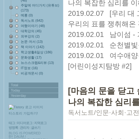
(48)
나의 복잡한 심리를 
주말에 어디가지 (유튜브)
(173)
2019.02.07
[우리 대
메롱
(0)
독서노트
(642)
우리의 표를 쟁취해온
여행이야기
(48)
대학강의
(45)
2019.02.01
남이섬 -
외부강의
(2)
논문·저서
(13)
2019.02.01
순천별빛축
책 이야기
(142)
학교생활&일상
(186)
2019.02.01
여수애양
문화생활
(17)
뉴스스크랩&리뷰
(13)
[어린이성지탐방 #2]
IT정보
(16)
비공개문서
(0)
Total
[마음의 문을 닫고
Today
Yesterday
나의 복잡한 심리를
독서노트/인문·사회·고
티스토리 가입하기!
태그
:
미디어로그
:
지역로그
방명록
:
관리자
:
글쓰기
BLOG IS POWERED
BY
DAUM
/