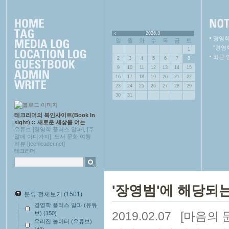
2026.8
경영학
일
월
화
수
목
금
토
"경영
1
최근 
2
3
4
5
6
7
8
9
10
11
12
13
14
15
16
17
18
19
20
21
22
23
24
25
26
27
28
29
30
31
테크리더의 북인사이트(Book In
sight) :: 새로운 세상을 여는
유튜브 [경영학 플러스 알파], [주
말에 어디가지], 도서 문화 여행
리뷰 [techleader.net]
테크리더
'장영범'에 해당되는
분류 전체보기
(1501)
경영학 플러스 알파 (유튜
2019.02.07
[마음의 
브)
(150)
우리집 놀이터 (유튜브)