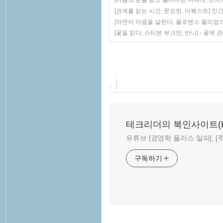
[마음의 문을 닫고 숨어버린 나에게, 조지
[관계를 읽는 시간, 문요한, 더퀘스트] 
[자연이 마음을 살린다, 플로렌스 윌리엄
[꽃을 읽다, 스티븐 부크먼, 반니] - 꽃에
, |
테크리더의 북인사이트(Book
유튜브 [경영학 플러스 알파], [주말
구독하기