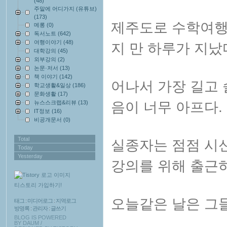
(48)
주말에 어디가지 (유튜브)
(173)
제주도로 수학여행
메롱
(0)
독서노트
(642)
여행이야기
(48)
지 만 하루가 지났
대학강의
(45)
외부강의
(2)
논문·저서
(13)
책 이야기
(142)
어나서 가장 길고 
학교생활&일상
(186)
문화생활
(17)
뉴스스크랩&리뷰
(13)
음이 너무 아프다.
IT정보
(16)
비공개문서
(0)
Total
실종자는 점점 시
Today
Yesterday
강의를 위해 출근
티스토리 가입하기!
오늘같은 날은 그
태그
:
미디어로그
:
지역로그
방명록
:
관리자
:
글쓰기
BLOG IS POWERED
BY
DAUM
/