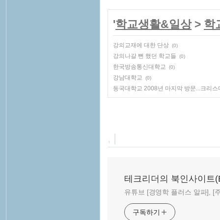
'
학교생활&일상
>
학
강의교재에 대한 단상
(0)
강의나갈 뻔 했던 학교들
(0)
한국방송통신대학교
(0)
강남대학교
(0)
동국대학교 2008년 마지막 방문...크리스
, |
테크리더의 북인사이트(Book
유튜브 [경영학 플러스 알파], [주말
구독하기