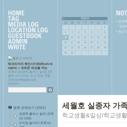
2026.8
경영학
일
월
화
수
목
금
토
"경영
1
최근 
2
3
4
5
6
7
8
9
10
11
12
13
14
15
16
17
18
19
20
21
22
23
24
25
26
27
28
29
30
31
테크리더의 북인사이트(Book In
sight) :: 새로운 세상을 여는
유튜브 [경영학 플러스 알파], [주
말에 어디가지], 도서 문화 여행
리뷰 [techleader.net]
테크리더
세월호 실종자 가
분류 전체보기
(1501)
경영학 플러스 알파 (유튜
학교생활&일상/학교생
브)
(150)
우리집 놀이터 (유튜브)