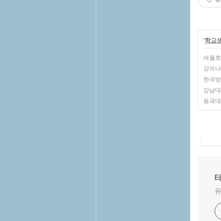
'
학교
세월호
강의나
한국방
강남대
동국대학
, |
테
유