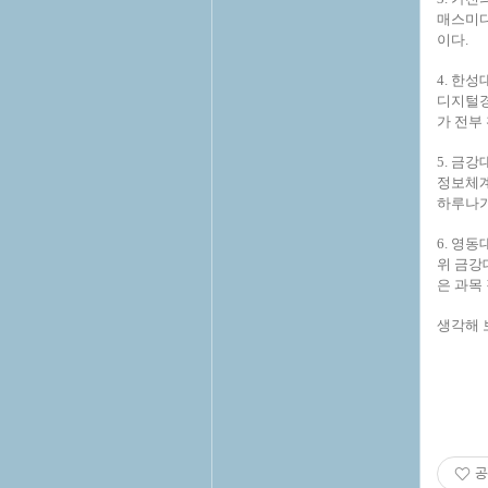
매스미디
이다.
4. 한
디지털경
가 전부
5. 금
정보체계
하루나가
6. 영
위 금강
은 과목
생각해 보
공