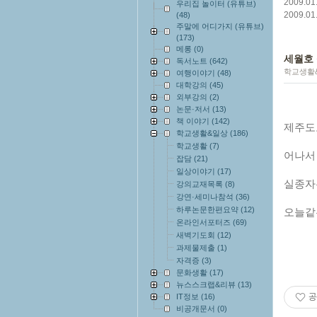
2009.01
우리집 놀이터 (유튜브)
2009.01
(48)
주말에 어디가지 (유튜브)
(173)
메롱
(0)
세월호
독서노트
(642)
학교생활
여행이야기
(48)
대학강의
(45)
외부강의
(2)
논문·저서
(13)
책 이야기
(142)
제주도
학교생활&일상
(186)
학교생활
(7)
어나서
잡담
(21)
일상이야기
(17)
실종자
강의교재목록
(8)
강연·세미나참석
(36)
하루논문한편요약
(12)
오늘같
온라인서포터즈
(69)
새벽기도회
(12)
과제물제출
(1)
자격증
(3)
문화생활
(17)
뉴스스크랩&리뷰
(13)
공
IT정보
(16)
비공개문서
(0)