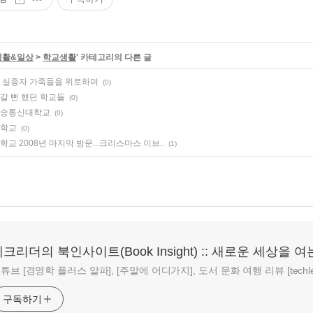
생활&일상
>
학교생활
' 카테고리의 다른 글
 실종자 가족들을 위로하며
(0)
갈 뻔 했던 학교들
(0)
송통신대학교
(0)
학교
(0)
교 2008년 마지막 방문...크리스마스 이브..
(1)
크리더의 북인사이트(Book Insight) :: 새로운 세상을 여
튜브 [경영학 플러스 알파], [주말에 어디가지], 도서 문화 여행 리뷰 [techlead
구독하기