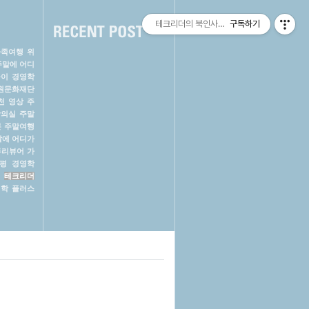
테크리더의 북인사이트(Book Insight) ::
구독하기
가족여행
위
주말에 어디
들이
경영학
원문화재단
천 영상
주
강의실
주말
론
주말여행
말에 어디가
투리뷰어
가
평
경영학
테크리더
학 플러스