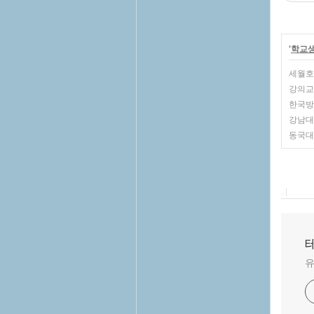
'
학교
세월호
강의교
한국방
강남대
동국대학
, |
테
유