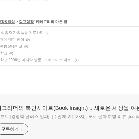
생활&일상
>
학교생활
' 카테고리의 다른 글
 실종자 가족들을 위로하며
(0)
재에 대한 단상
(0)
송통신대학교
(0)
학교
(0)
교 2008년 마지막 방문...크리스마스 이브..
(1)
크리더의 북인사이트(Book Insight) :: 새로운 세상을 여
튜브 [경영학 플러스 알파], [주말에 어디가지], 도서 문화 여행 리뷰 [techlead
구독하기