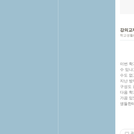
강의교
학교생활
이번 학
수 있냐
수도 없
지난 방
구성도 
다음 학
가끔 있
생들한테
공