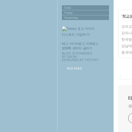
Total
Today
'
학교
Yesterday
강의교
강의나
티스토리 가입하기!
한국방
태그
:
미디어로그
:
지역로그
강남대
방명록
:
관리자
:
글쓰기
동국대학
BLOG IS POWERED
BY
DAUM
/
DESIGNED BY
TISTORY
RSS FEED
, |
테
유