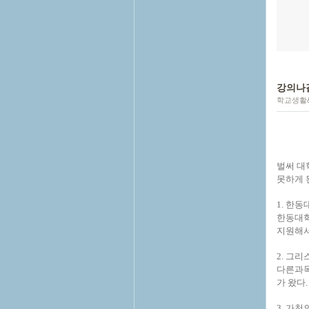
강의나갈
학교생활
벌써 대
못하게 
1. 한
한동대학
지원해서
2. 그
다른과목
가 왔다
3. 가