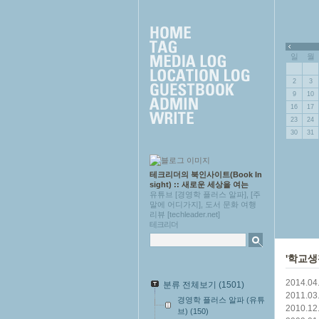
근에 올라온 글
»
일
월
2
3
9
10
16
17
23
24
30
31
테크리더의 북인사이트(Book In
sight) :: 새로운 세상을 여는
유튜브 [경영학 플러스 알파], [주
말에 어디가지], 도서 문화 여행
리뷰 [techleader.net]
테크리더
'학교생
2014.04
분류 전체보기
(1501)
2011.03
경영학 플러스 알파 (유튜
2010.12
브)
(150)