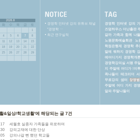
2026.8
경영학 인터넷 강의 유튜브 채널
경영학 인터넷 강의
화
수
목
금
토
"경영학 ⋯
즈덤하우스
더난출판
1
최근 연구실적
갈까
가족과 함께 나
4
5
6
7
8
노원문화예술회관
노
11
12
13
14
15
학점은행제
경영학 추
18
19
20
21
22
말에 뭐하지
경영학 
25
26
27
28
29
에어디가지
경영학개
경영학강의실
서평
주
지
주말에 어디가
!이
족나들이
테크리더 서
무료강의
샘터
장영범
주말에 어디 가지
경영
알파
주말나들이
활&일상/학교생활'에 해당되는 글 7건
.17
세월호 실종자 가족들을 위로하며
.30
강의교재에 대한 단상
.05
강의나갈 뻔 했던 학교들