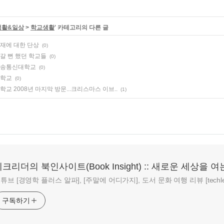
생활&일상
>
학교생활
' 카테고리의 다른 글
재에 대한 단상
(0)
갈 뻔 했던 학교들
(0)
송통신대학교
(0)
학교
(0)
교 2008년 마지막 방문...크리스마스 이브..
(1)
크리더의 북인사이트(Book Insight) :: 새로운 세상을 여
튜브 [경영학 플러스 알파], [주말에 어디가지], 도서 문화 여행 리뷰 [techlead
구독하기