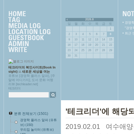
2026.8
경영학
일
월
화
수
목
금
토
"경영
1
최근 
2
3
4
5
6
7
8
9
10
11
12
13
14
15
16
17
18
19
20
21
22
23
24
25
26
27
28
29
30
31
테크리더의 북인사이트(Book In
sight) :: 새로운 세상을 여는
유튜브 [경영학 플러스 알파], [주
말에 어디가지], 도서 문화 여행
리뷰 [techleader.net]
테크리더
'테크리더'에 해당되
분류 전체보기
(1501)
경영학 플러스 알파 (유튜
2019.02.01
여수애양
브)
(150)
우리집 놀이터 (유튜브)