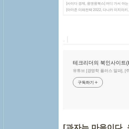
[사이다 경제, 원앤원북스] 어디 가서 아는
[아마존 미래전략 2022, 다나카 미치아키
, |
테크리더의 북인사이트(Book
유튜브 [경영학 플러스 알파], [주말
구독하기
[과자는 마음이다,