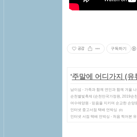
공감
구독하기
'
주말에 어디가지 (유
남이섬 - 가족과 함께 연인과 함께 겨울 
순천별빛축제 (순천만국가정원, 2019순
여수애양원 - 믿음을 지키며 순교한 손양
인터넷 중고서점 택배 언박싱
(0)
인터넷 서점 택배 언박싱 - 처음 찍어본 