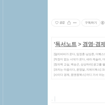
공감
구독하기
'
독서노트
>
경영·경
[알리바바가 온다, 임정훈·남상춘, 더퀘
[직장이 없는 시대가 온다, 새라 케슬러,
[창의력 교실, 백승곤, 상상하라] 광고를
[과자는 마음이다, 윤영달, 지에이북스]
[사이다 경제, 원앤원북스] 어디 가서 아는
, |