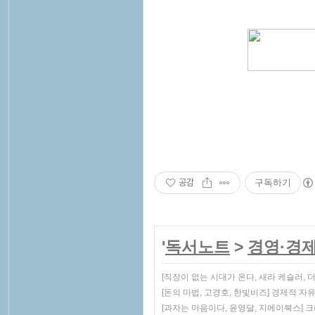
공감
구독하기
'
독서노트
>
경영·경
[직장이 없는 시대가 온다, 새라 케슬러,
[돈의 마법, 고경호, 한빛비즈] 경제적 자
[과자는 마음이다, 윤영달, 지에이북스]