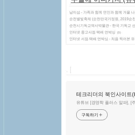
남이섬 - 가족과 함께 연인과 함께 겨울 
순천별빛축제 (순천만국가정원, 2019순
순천시기독교역사박물관 - 한국 기독교 선교
인터넷 중고서점 택배 언박싱
(0)
인터넷 서점 택배 언박싱 - 처음 찍어본 
, |
테크리더의 북인사이트(Book
유튜브 [경영학 플러스 알파], [주말
구독하기