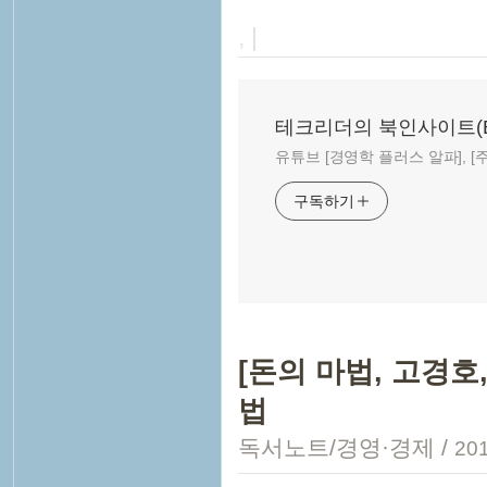
, |
테크리더의 북인사이트(Book
유튜브 [경영학 플러스 알파], [주말
구독하기
[돈의 마법, 고경호
법
독서노트/경영·경제
/
201