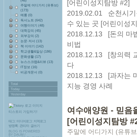
(48)
[어린이성지탐방 #2]
주말에 어디가지 (유튜브)
(173)
2019.02.01
순천시기
메롱
(0)
독서노트
(642)
수 있는 곳 [어린이성지
여행이야기
(48)
대학강의
(45)
2018.12.13
[돈의 마
외부강의
(2)
논문·저서
(13)
비법
책 이야기
(142)
학교생활&일상
(186)
2018.12.13
[창의력 
문화생활
(17)
뉴스스크랩&리뷰
(13)
다
IT정보
(16)
비공개문서
(0)
2018.12.13
[과자는 
Total
지능 경영 사례
Today
Yesterday
여수애양원 - 믿음
티스토리 가입하기!
[어린이성지탐방 #2
태그
:
미디어로그
:
지역로그
방명록
:
관리자
:
글쓰기
주말에 어디가지 (유튜브
BLOG IS POWERED
BY
DAUM
/